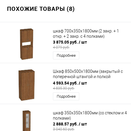
ПОХОЖИЕ ТОВАРЫ (8)
шкаф 700х350х1800мм (2 закр. + 1
откр. + 2 закр. с 4 полками)
3 875.05 руб.
/ шт
4 079 руб.
Подробнее
Шкаф 850х500х1800мм (закрытый с
поперечной штангой и полкой
верхней)
4 593.54 руб.
/ шт
4 835.30 руб.
Подробнее
шкаф 350х350х1800мм (со стеклом и 4
полками)
2 888.57 руб.
/ шт
3 040.60 руб.