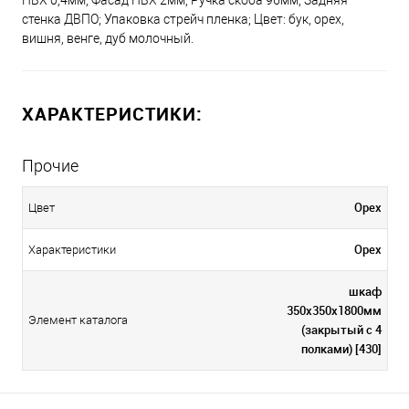
ПВХ 0,4мм; Фасад ПВХ 2мм; Ручка скоба 96мм; Задняя
стенка ДВПО; Упаковка стрейч пленка; Цвет: бук, орех,
вишня, венге, дуб молочный.
ХАРАКТЕРИСТИКИ:
Прочие
Орех
Цвет
Орех
Характеристики
шкаф
350х350х1800мм
Элемент каталога
(закрытый с 4
полками) [430]