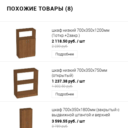
ПОХОЖИЕ ТОВАРЫ (8)
шкаф низкий 700х350х1200мм
(1откр.+2закр.)
2 118.50 руб.
/ шт
2 230 руб.
Подробнее
шкаф низкий 700х350х750мм
(открытый)
1 237.38 руб.
/ шт
1 302.50 руб.
Подробнее
шкаф 700х350х1800мм (закрытый с
выдвижной штангой и верхней
полкой)
3 599.55 руб.
/ шт
3 789 руб.