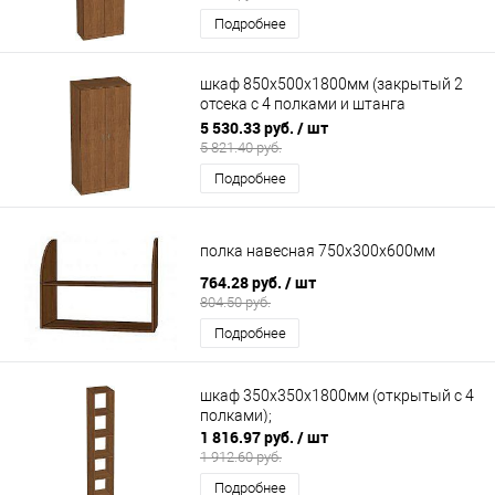
Подробнее
шкаф 850х500х1800мм (закрытый 2
отсека с 4 полками и штанга
поперечная)
5 530.33 руб.
/ шт
5 821.40 руб.
Подробнее
полка навесная 750х300х600мм
764.28 руб.
/ шт
804.50 руб.
Подробнее
шкаф 350х350х1800мм (открытый с 4
полками);
1 816.97 руб.
/ шт
1 912.60 руб.
Подробнее