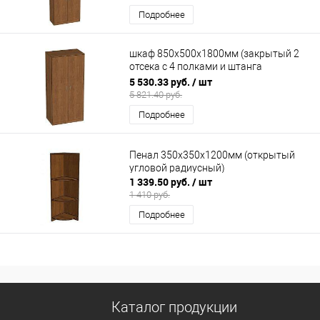
Подробнее
шкаф 850х500х1800мм (закрытый 2
отсека с 4 полками и штанга
поперечная)
5 530.33 руб.
/ шт
5 821.40 руб.
Подробнее
Пенал 350х350х1200мм (открытый
угловой радиусный)
1 339.50 руб.
/ шт
1 410 руб.
Подробнее
Каталог продукции