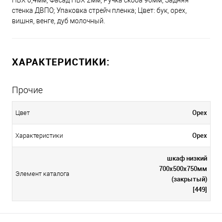
ПВХ 0,4мм; Фасад ПВХ 2мм; Ручка скоба 96мм; Задняя
стенка ДВПО; Упаковка стрейч пленка; Цвет: бук, орех,
вишня, венге, дуб молочный.
ХАРАКТЕРИСТИКИ:
Прочие
Орех
Цвет
Орех
Характеристики
шкаф низкий
700х500х750мм
Элемент каталога
(закрытый)
[449]