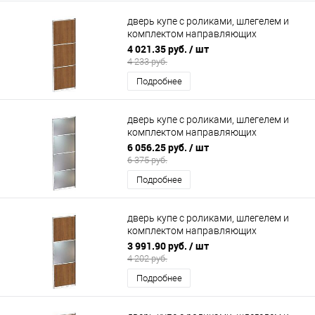
дверь купе с роликами, шлегелем и
комплектом направляющих
900х2200мм (ЛДСП 3 секции)
4 021.35 руб.
/ шт
4 233 руб.
Подробнее
дверь купе с роликами, шлегелем и
комплектом направляющих
900х2200мм (4 секции зеркало)
6 056.25 руб.
/ шт
6 375 руб.
Подробнее
дверь купе с роликами, шлегелем и
комплектом направляющих
700х2200мм (2 секции ЛДСП, 1
3 991.90 руб.
/ шт
зеркало)
4 202 руб.
Подробнее