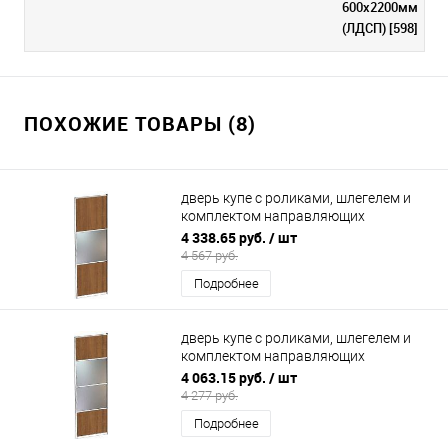
600х2200мм
(ЛДСП) [598]
ПОХОЖИЕ ТОВАРЫ (8)
дверь купе с роликами, шлегелем и
комплектом направляющих
800х2200мм (2 секции ЛДСП, 1
4 338.65 руб.
/ шт
зеркало)
4 567 руб.
Подробнее
дверь купе с роликами, шлегелем и
комплектом направляющих
600х2200мм (2 секции ЛДСП/2
4 063.15 руб.
/ шт
зеркало)
4 277 руб.
Подробнее