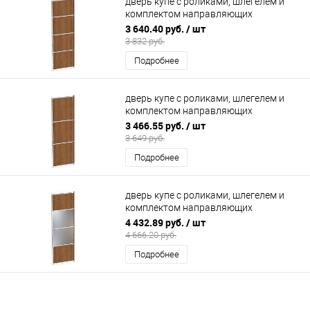
дверь купе с роликами, шлегелем и
комплектом направляющих
700х2200мм (4 секции ЛДСП)
3 640.40 руб.
/ шт
3 832 руб.
Подробнее
дверь купе с роликами, шлегелем и
комплектом направляющих
700х2200мм (ЛДСП 3 секции)
3 466.55 руб.
/ шт
3 649 руб.
Подробнее
дверь купе с роликами, шлегелем и
комплектом направляющих
700х2200мм (2 секции ЛДСП/2
4 432.89 руб.
/ шт
зеркало)
4 666.20 руб.
Подробнее