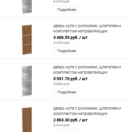
6 375 руб.
Подробнее
дверь купе с роликами, шлегелем и
комплектом направляющих
700х2200мм (ЛДСП 3 секции)
3 466.55 руб.
/ шт
3 649 руб.
Подробнее
дверь купе с роликами, шлегелем и
комплектом направляющих
800х2200мм (4 секции зеркало)
5 591.70 руб.
/ шт
5 886 руб.
Подробнее
дверь купе с роликами, шлегелем и
комплектом направляющих
600х2200мм (ЛДСП)
2 863.30 руб.
/ шт
3 014 руб.