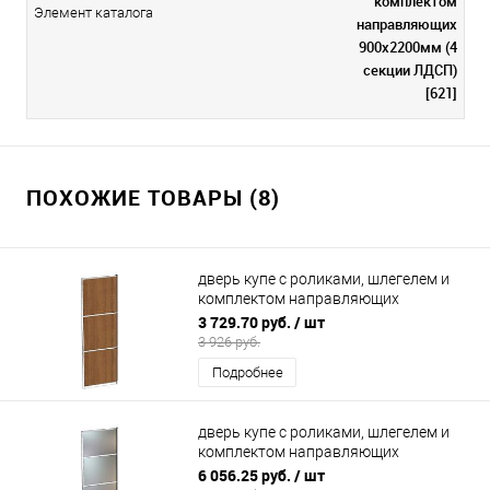
комплектом
Элемент каталога
направляющих
900х2200мм (4
секции ЛДСП)
[621]
ПОХОЖИЕ ТОВАРЫ (8)
дверь купе с роликами, шлегелем и
комплектом направляющих
800х2200мм (ЛДСП 3 секции)
3 729.70 руб.
/ шт
3 926 руб.
Подробнее
дверь купе с роликами, шлегелем и
комплектом направляющих
900х2200мм (4 секции зеркало)
6 056.25 руб.
/ шт