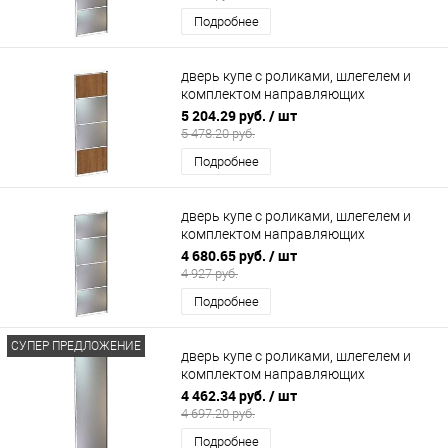
Подробнее
дверь купе с роликами, шлегелем и
комплектом направляющих
900х2200мм (2 секции ЛДСП/2
5 204.29 руб.
/ шт
зеркало)
5 478.20 руб.
Подробнее
дверь купе с роликами, шлегелем и
комплектом направляющих
600х2200мм (4 секции зеркало)
4 680.65 руб.
/ шт
4 927 руб.
Подробнее
СУПЕР ПРЕДЛОЖЕНИЕ
дверь купе с роликами, шлегелем и
комплектом направляющих
700х2200мм Зеркало
4 462.34 руб.
/ шт
4 697.20 руб.
Подробнее