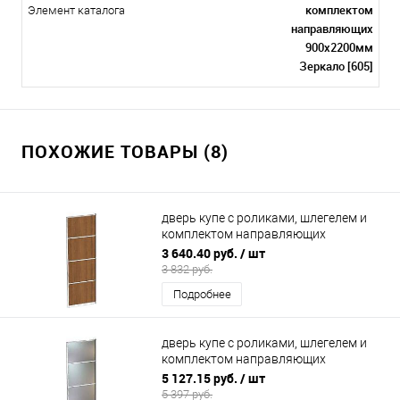
комплектом
Элемент каталога
направляющих
900х2200мм
Зеркало [605]
ПОХОЖИЕ ТОВАРЫ (8)
дверь купе с роликами, шлегелем и
комплектом направляющих
700х2200мм (4 секции ЛДСП)
3 640.40 руб.
/ шт
3 832 руб.
Подробнее
дверь купе с роликами, шлегелем и
комплектом направляющих
700х2200мм (4 секции зеркало)
5 127.15 руб.
/ шт
5 397 руб.