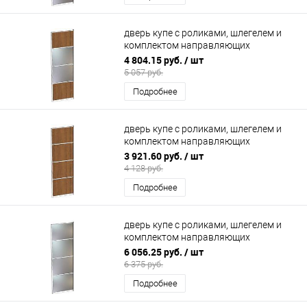
дверь купе с роликами, шлегелем и
комплектом направляющих
800х2200мм (2 секции ЛДСП/2
4 804.15 руб.
/ шт
зеркало)
5 057 руб.
Подробнее
дверь купе с роликами, шлегелем и
комплектом направляющих
800х2200мм (4 секции ЛДСП)
3 921.60 руб.
/ шт
4 128 руб.
Подробнее
дверь купе с роликами, шлегелем и
комплектом направляющих
900х2200мм (4 секции зеркало)
6 056.25 руб.
/ шт
6 375 руб.
Подробнее