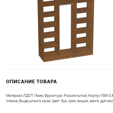
ОПИСАНИЕ ТОВАРА
Материал ЛДСП 16мм; Фурнитура: Россия/китай; Корпус ПВХ 0,4
пленка; Выдв.штанга хром; Цвет: бук, орех, вишня, венге, дуб мо