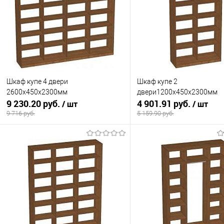
Шкаф купе 4 двери
Шкаф купе 2
2600х450х2300мм
двери1200х450х2300мм
9 230.20 руб.
4 901.91 руб.
/ шт
/ шт
9 716 руб.
5 159.90 руб.
В корзину
В корзину
Купить в 1 клик
К сравнению
Купить в 1 клик
К с
В избранное
Под заказ
В избранное
Под