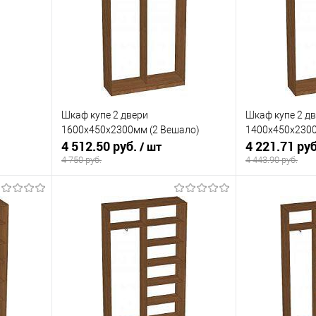
Шкаф купе 2 двери
Шкаф купе 2 д
1600х450х2300мм (2 Вешало)
1400х450х2300
4 512.50 руб.
4 221.71 ру
/ шт
4 750 руб.
4 443.90 руб.
В корзину
равнению
Купить в 1 клик
К сравнению
Купить в 1 к
 заказ
В избранное
Под заказ
В избранное