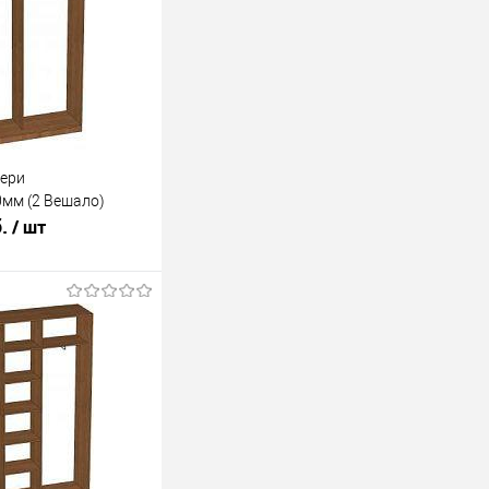
вери
мм (2 Вешало)
б.
/ шт
В корзину
лик
К сравнению
Под заказ