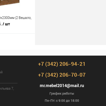
х2300мм (2 Вешало,
б.
/ шт
В корзину
лик
К сравнению
Под заказ
+7 (342) 206-94-21
ой
+7 (342) 206-70-07
mr.mebel2014@mail.ru
ильева 7,
График работы
Пн-Пт: с 9:00 до 18:00