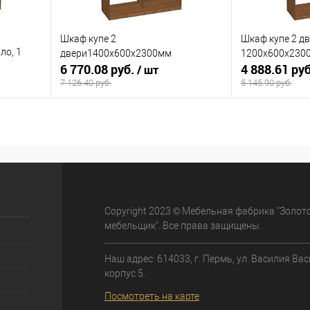
Шкаф купе 2
Шкаф купе 2 д
ло, 1
двери1400х600х2300мм
1200х600х2300
6 770.08 руб.
4 888.61 ру
/ шт
7 126.40 руб.
5 145.90 руб.
В корзину
равнению
Купить в 1 клик
К сравнению
Купить в 1 к
 заказ
В избранное
Под заказ
В избранное
Copyright 2023 © Мебельная фабрика "Золот
мебельщик". Все права защищены.
Наш адрес: 614033, г. Пермь, ул. Василия Вас
корпус 5.
Посмотреть на карте