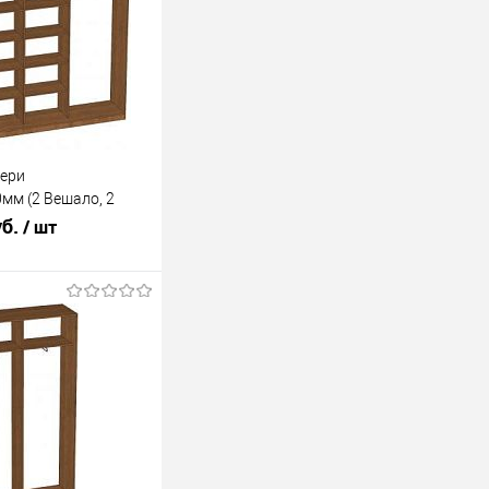
вери
мм (2 Вешало, 2
уб.
/ шт
В корзину
лик
К сравнению
Под заказ