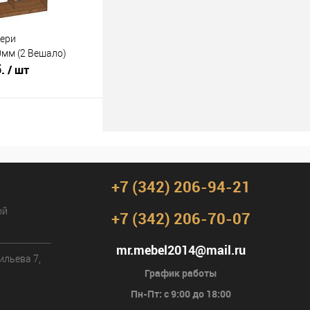
вери
мм (2 Вешало)
б.
/ шт
В корзину
лик
К сравнению
Под заказ
+7 (342) 206-94-21
ой
+7 (342) 206-70-07
mr.mebel2014@mail.ru
ильева 7,
График работы
Пн-Пт: с 9:00 до 18:00