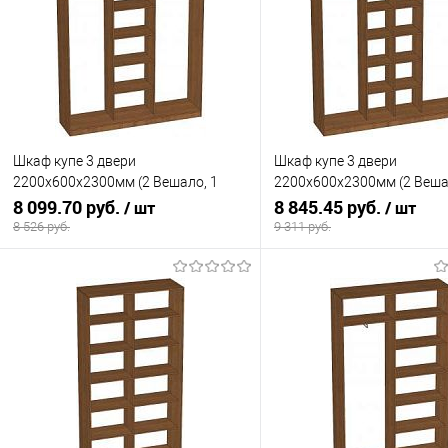
Шкаф купе 3 двери
Шкаф купе 3 двери
2200х600х2300мм (2 Вешало, 1
2200х600х2300мм (2 Веша
Полки)
8 099.70 руб.
Полки)
8 845.45 руб.
/ шт
/ шт
8 526 руб.
9 311 руб.
В корзину
В корзину
Купить в 1 клик
К сравнению
Купить в 1 клик
К с
В избранное
Под заказ
В избранное
Под