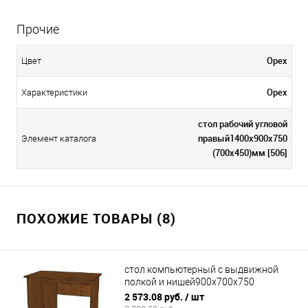
Прочие
Орех
Цвет
Орех
Характеристики
стол рабочий угловой
правый1400х900х750
Элемент каталога
(700х450)мм [506]
ПОХОЖИЕ ТОВАРЫ (8)
стол компьютерный с выдвижной
полкой и нишей900х700х750
(250х750)мм
2 573.08 руб.
/ шт