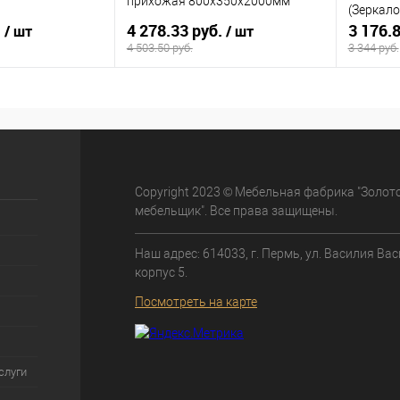
прихожая 800х350х2000мм
(Зеркало
.
4 278.33 руб.
3 176.
/ шт
/ шт
4 503.50 руб.
3 344 руб.
корзину
В корзину
ик
К сравнению
Купить в 1 клик
К сравнению
Купит
Под заказ
В избранное
Под заказ
В изб
Copyright 2023 © Мебельная фабрика "Золот
мебельщик". Все права защищены.
Наш адрес: 614033, г. Пермь, ул. Василия Вас
корпус 5.
Посмотреть на карте
слуги