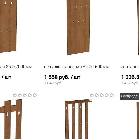
ная 850х2000мм
вешалка навесная 850х1600мм
зеркало
.
1 558 руб.
1 336.
/ шт
/ шт
1 640 руб.
1 407 руб.
Распрода
корзину
В корзину
ик
К сравнению
Купить в 1 клик
К сравнению
Купит
Под заказ
В избранное
Под заказ
В изб