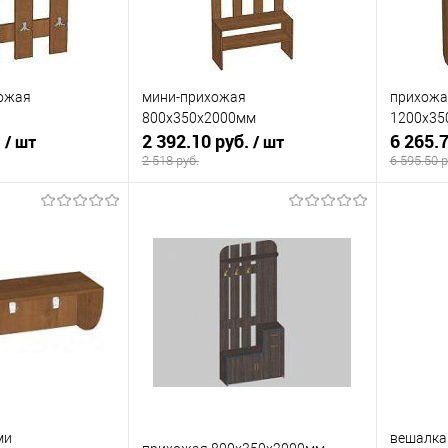
хожая
мини-прихожая
прихожа
800х350х2000мм
1200х35
.
2 392.10 руб.
6 265.
/ шт
/ шт
2 518 руб.
6 595.50 р
корзину
В корзину
ик
К сравнению
Купить в 1 клик
К сравнению
Купит
Под заказ
В избранное
Под заказ
В изб
ми
вешалка