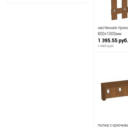
настенная при
800х1000мм
1 395.55 руб
1 469 руб.
В 
Купить в 1 кл
В избранное
полка с крючка