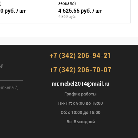
)
зеркало)
80 руб.
4 625.55 руб.
/ шт
/ шт
4 869 руб.
В корзину
В корзину
ь в 1 клик
К сравнению
Купить в 1 клик
К сравнению
+7 (342) 206-94-21
ранное
Под заказ
В избранное
Под заказ
ой
+7 (342) 206-70-07
mr.mebel2014@mail.ru
ильева 7,
График работы
Пн-Пт: с 9:00 до 18:00
Сб: с 10:00 до 15:00
Вс: Выходной