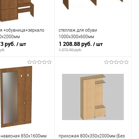
я +обувница+зеркало
стеллаж для обуви
0х2000мм
1000х300х600мм
73 руб.
1 208.88 руб.
/ шт
/ шт
уб.
1 272.50 руб.
В корзину
В корзину
ь в 1 клик
К сравнению
Купить в 1 клик
К сравнению
ранное
Под заказ
В избранное
Под заказ
 навесная 850х1600мм
прихожая 800х350х2000мм (Без