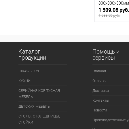
800х300х300мм
1 509.08 руб
1 588.50 руб.
В 
Купить в 1 кл
Каталог
Помощь и
В избранное
продукции
сервисы
ШКАФЫ КУПЕ
Главная
КУХНИ
Отзывы
СЕРИЙНАЯ КОРПУСНАЯ
Доставка
МЕБЕЛЬ
Контакты
ДЕТСКАЯ МЕБЕЛЬ
Новости
СТОЛЫ, СТОЛЕШНИЦЫ,
Производственные у
СТОЙКИ