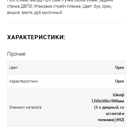
ПВХ 0,4мм; Фасад ПВХ 2мм; Ручка скоба 96мм; Задняя
стенка ДВПО; Упаковка стрейч пленка; Цвет: бук, орех,
вишня, венге, дуб молочный.
ХАРАКТЕРИСТИКИ:
Прочие
Орех
Цвет
Орех
Характеристики
Шкаф
1250х500х1800мм
(3-х дверный, со
Элемент каталога
штангой и
полками) [442]