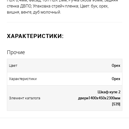
ПВХ 0,4мм; Фасад, топ ПВХ 2мм; Ручка скоба 96мм; Задняя
стенка ДВПО; Упаковка стрейч пленка; Цвет: бук, орех,
вишня, венге, дуб молочный.
ХАРАКТЕРИСТИКИ:
Прочие
Орех
Цвет
Орех
Характеристики
Шкаф купе 2
двери1400х450х2300мм
Элемент каталога
[539]