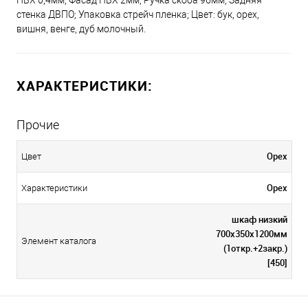
ПВХ 0,4мм; Фасад ПВХ 2мм; Ручка скоба 96мм; Задняя
стенка ДВПО; Упаковка стрейч пленка; Цвет: бук, орех,
вишня, венге, дуб молочный.
ХАРАКТЕРИСТИКИ:
Прочие
Орех
Цвет
Орех
Характеристики
шкаф низкий
700х350х1200мм
Элемент каталога
(1откр.+2закр.)
[450]