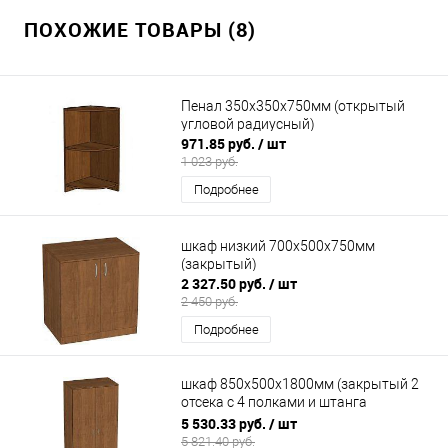
ПОХОЖИЕ ТОВАРЫ (8)
Пенал 350х350х750мм (открытый
угловой радиусный)
971.85 руб.
/ шт
1 023 руб.
Подробнее
шкаф низкий 700х500х750мм
(закрытый)
2 327.50 руб.
/ шт
2 450 руб.
Подробнее
шкаф 850х500х1800мм (закрытый 2
отсека с 4 полками и штанга
поперечная)
5 530.33 руб.
/ шт
5 821.40 руб.